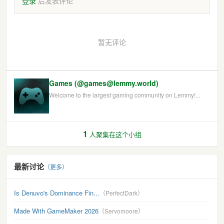
登录
后发表评论
暂无评论
Games (@games@lemmy.world)
Welcome to the largest gaming community on Lemmy!...
1
人聚集在这个小组
最新讨论
（更多）
Is Denuvo's Dominance Fin...
（PerfectDark）
Made With GameMaker 2026
（Servomoore）