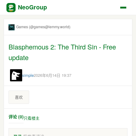
NeoGroup
Games (@games@lemmy.world)
Blasphemous 2: The Third Sin - Free
update
simple
2026年6月14日 19:37
喜欢
评论 (0)
只看楼主