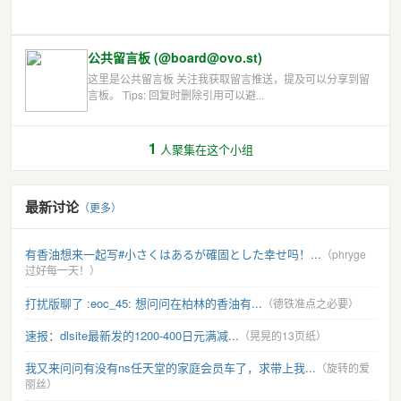
公共留言板 (@board@ovo.st)
这里是公共留言板 关注我获取留言推送，提及可以分享到留
言板。 Tips: 回复时删除引用可以避...
1
人聚集在这个小组
最新讨论
（更多）
有香油想来一起写#小さくはあるが確固とした幸せ吗！...
（phryge
过好每一天！）
打扰版聊了 :eoc_45: 想问问在柏林的香油有...
（德铁准点之必要）
速报：dlsite最新发的1200-400日元满减...
（晃晃的13页纸）
我又来问问有没有ns任天堂的家庭会员车了，求带上我...
（旋转的爱
丽丝）