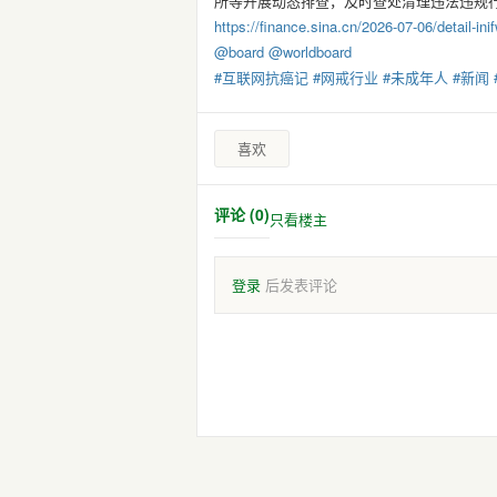
所等开展动态排查，及时查处清理违法违规
https://
finance.sina.cn/2026-07-06/det
ail-i
@
board
@
worldboard
#
互联网抗癌记
#
网戒行业
#
未成年人
#
新闻
喜欢
评论 (0)
只看楼主
登录
后发表评论