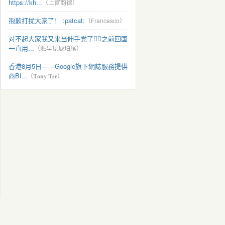
https://kh...
（上官韵律）
抱歉打扰大家了！ :patcat:
（Francesco）
对不起大家我又来当伸手党了🧎‍♀️之前回国
一直用...
（赈早见琥珀尾）
香港8月5日——Google旗下網誌服務提供
商Bl...
（𝐓𝐨𝐧𝐲 𝐓𝐬𝐞）