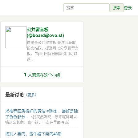
登录
搜索
公共留言板
(@board@ovo.st)
这里是公共留言板 关注我获取
留言推送，提及可以分享到留言
板。 Tips: 回复时删除引用可以
避...
1
人聚集在这个小组
最新讨论
（更多）
求推荐画质极好的黄油 #游戏 ，最好是除
了色色部分...
（我突然发现，原来昵称可以
搞这么长啊，真不错，下次在里面写诗）
找别人要的，蛮牛被下架的48期