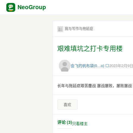
NeoGroup
我与写作与拖延症
艰难填坑之打卡专用楼
会飞的帆布袋(0…o) ⬜️
2023年2月9日 
长年与拖延症艰苦鏖战 屡战屡败，屡败屡战
喜欢
评论 (3)
只看楼主