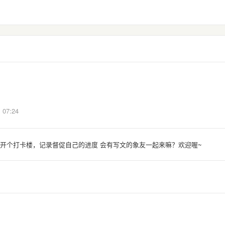
07:24
 开个打卡楼，记录督促自己的进度 会有写文的象友一起来嘛？欢迎喔~