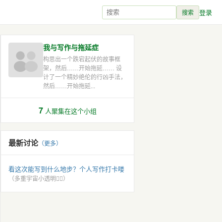
登录
搜索
我与写作与拖延症
构思出一个跌宕起伏的故事框
架，然后……开始拖延…… 设
计了一个精妙绝伦的行凶手法，
然后……开始拖延...
7
人聚集在这个小组
最新讨论
（更多）
看这次能写到什么地步？个人写作打卡喽
（多重宇宙小透明🏳️‍🌈）