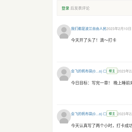
登录
后发表评论
我们都是波兰自由人民
2023年2月10日 
今天开了头了！滴～打卡
会飞的帆布袋(0…o) ⬜️
楼主
2023年2
今日目标：写完一章！ 晚上睡前来c
会飞的帆布袋(0…o) ⬜️
楼主
2023年2
今天认真写了两个小时，打卡成