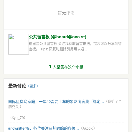
暂无评论
公共留言板 (@board@ovo.st)
这里是公共留言板 关注我获取留言推送，提及可以分享到留
言板。 Tips: 回复时删除引用可以避...
1
人聚集在这个小组
最新讨论
（更多）
国际区臭鸟家庭，一年40需要上车的象友滴滴我（绑定...
（我剪了个
朋克头.）
（Kyu_79）
#nownitter嗨，各位关注及其跟踪的各位...
（Akocid）