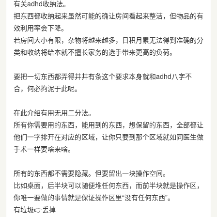
有关adhd收纳法。
把东西都收纳起来虽然可能的确让房间看起来整洁，但物品的有
效利用率会下降。
若房间大小有限，杂物将越来越多，日积月累无法得到准确的分
类和收纳将给本就不擅长家务的选手带来更高的负荷。
要把一切东西都弄得井井有条这个要求本身就和adhd八字不
合，何必拘泥于此呢。
在此介绍有用无用二分法。
所有你需要用的东西，能用到的东西，想保留的东西，全部都让
他们一字排开在对应的区域，让你只要到那个区域就如同医生做
手术一样要啥来啥。
所有的东西都不需要隐藏。但要留出一块操作空间。
比如桌面，后半块可以随便堆任何东西，而前半块就是操作区，
你唯一要做的事情就是保证操作区里“没有任何东西”。
有垃圾👉丢掉