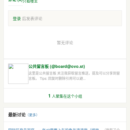
只看楼主
登录
后发表评论
暂无评论
公共留言板 (@board@ovo.st)
这里是公共留言板 关注我获取留言推送，提及可以分享到留
言板。 Tips: 回复时删除引用可以避...
1
人聚集在这个小组
最新讨论
（更多）
国际区臭鸟家庭，一年40需要上车的象友滴滴我（绑定...
（我剪了个