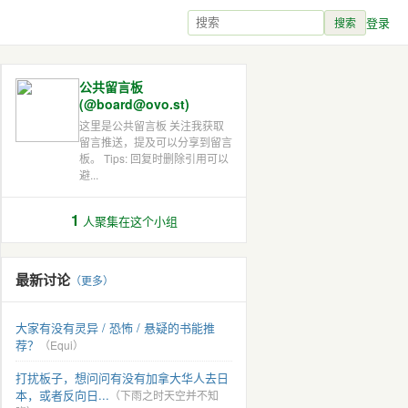
登录
搜索
公共留言板
(@board@ovo.st)
这里是公共留言板 关注我获取
留言推送，提及可以分享到留言
板。 Tips: 回复时删除引用可以
避...
1
人聚集在这个小组
最新讨论
（更多）
大家有没有灵异 / 恐怖 / 悬疑的书能推
荐？
（Equi）
打扰板子，想问问有没有加拿大华人去日
本，或者反向日...
（下雨之时天空并不知