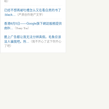
晓）
已经不想再被吐槽怎么又在看白男的书了
:black...
（严肃创作艳尸文学）
香港8月5日——Google旗下網誌服務提供
商Bl...
（𝐓𝐨𝐧𝐲 𝐓𝐬𝐞）
脆上广告都让我无法分辨真假。毛象应该
没人骗我吧。所...
（我不开心了这下你开心
了吧）