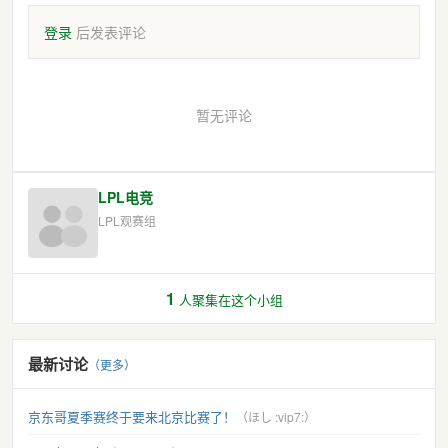
登录
后发表评论
暂无评论
LPL电竞
LPL观赛组
1
人聚集在这个小组
最新讨论
（更多）
京东哥夏季赛终于要来北京比赛了！
（ほし :vip7:）