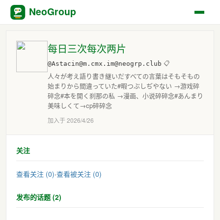
NeoGroup
每日三次每次两片
@Astacin@m.cmx.im@neogrp.club
📋
人々が考え語り書き継いだすべての言葉はそもそもの
始まりから間違っていた#暇つぶしぢやない →游戏碎
碎念#本を開く刹那の私 →漫画、小说碎碎念#あんまり
美味しくて→cp碎碎念
加入于 2026/4/26
关注
查看关注 (0)
·
查看被关注 (0)
发布的话题 (2)