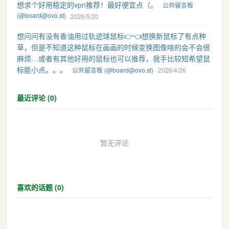
想求个好用稳定的vpn推荐！最好便宜点（。
公共留言板
(@board@ovo.st)
· 2026/5/20
想问问有没有香油用过轨迹球鼠标👉👈想换新鼠标了有点种
草，但是不知道这种鼠标在画画的时候变换图像啥的会不会很
麻烦…或者有其他好用的鼠标也可以推荐，我手比较短希望鼠
标能小点。。。
公共留言板 (@board@ovo.st)
· 2026/4/26
最近评论 (0)
暂无评论
喜欢的话题 (0)