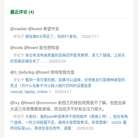
最近评论 (4)
@xiaobei @board 希望平安
评论于
朋友被ICE带走了，目前F1身份。
· 2026/7/11
@soda @board 我也想知道
评论于
各位有没有高质量的亚麻四件套求推荐，求几个链接，之前买
的亚麻店铺全关了……
· 2026/5/24
@0_0jellydog @board 哈哈哈我也是
评论于
看到一张可爱的图，如果可以选择，好奇象友们是哪种类型的
死法（为什么毛象不可以插入图片的同时设置投票
:neocat_laptop_notice: ）
· 2026/4/11
@txy @board @runrunrun 新西兰的移民政策我不了解。但是加拿
大这几年政策都很紧缩，而且经济不好就业压力很大。
评论于
大家好，我的phd申请季终于快到尾声（感谢上帝）。现在有两
个选择，一时之间摇摆不定，麻烦大家帮我参详。非常感谢！ :chi33: 最
终目标是run，具体信息在附件，请看：
· 2026/3/25