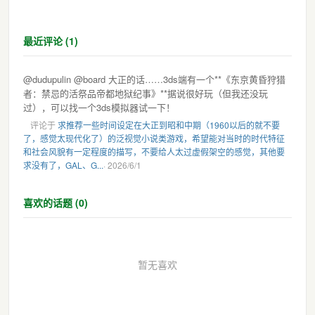
最近评论 (1)
@dudupulin @board 大正的话……3ds端有一个**《东京黄昏狩猎
者：禁忌的活祭品帝都地狱纪事》**据说很好玩（但我还没玩
过），可以找一个3ds模拟器试一下！
评论于
求推荐一些时间设定在大正到昭和中期（1960以后的就不要
了，感觉太现代化了）的泛视觉小说类游戏，希望能对当时的时代特征
和社会风貌有一定程度的描写，不要给人太过虚假架空的感觉，其他要
求没有了，GAL、G...
· 2026/6/1
喜欢的话题 (0)
暂无喜欢