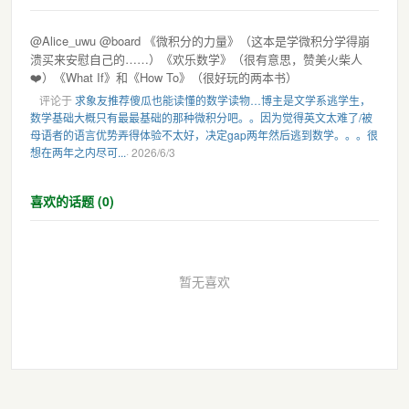
@Alice_uwu @board 《微积分的力量》（这本是学微积分学得崩
溃买来安慰自己的……）《欢乐数学》（很有意思，赞美火柴人
❤️）《What If》和《How To》（很好玩的两本书）
评论于
求象友推荐傻瓜也能读懂的数学读物…博主是文学系逃学生，
数学基础大概只有最最基础的那种微积分吧。。因为觉得英文太难了/被
母语者的语言优势弄得体验不太好，决定gap两年然后逃到数学。。。很
想在两年之内尽可...
· 2026/6/3
喜欢的话题 (0)
暂无喜欢