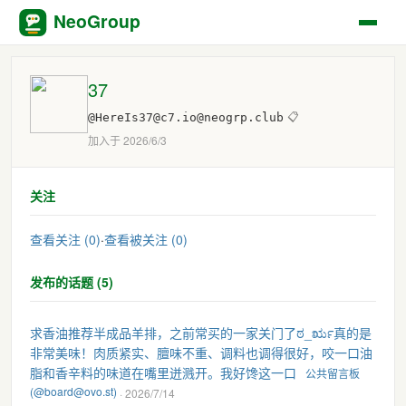
NeoGroup
37
@HereIs37@c7.io@neogrp.club
📋
加入于 2026/6/3
关注
查看关注 (0)
·
查看被关注 (0)
发布的话题 (5)
求香油推荐半成品羊排，之前常买的一家关门了ಠ_ರೃ真的是
非常美味！肉质紧实、膻味不重、调料也调得很好，咬一口油
脂和香辛料的味道在嘴里迸溅开。我好馋这一口
公共留言板
(@board@ovo.st)
· 2026/7/14