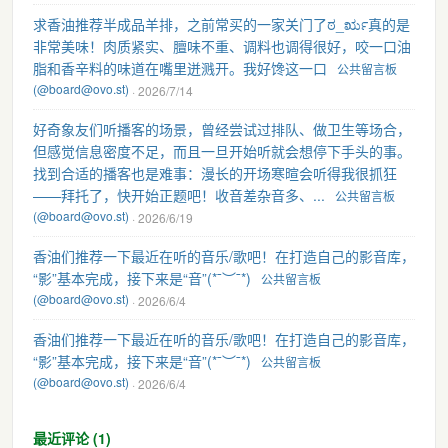
求香油推荐半成品羊排，之前常买的一家关门了ಠ_ರೃ真的是
非常美味！肉质紧实、膻味不重、调料也调得很好，咬一口油
脂和香辛料的味道在嘴里迸溅开。我好馋这一口
公共留言板
(@board@ovo.st)
· 2026/7/14
好奇象友们听播客的场景，曾经尝试过排队、做卫生等场合，
但感觉信息密度不足，而且一旦开始听就会想停下手头的事。
找到合适的播客也是难事：漫长的开场寒暄会听得我很抓狂
——拜托了，快开始正题吧！收音差杂音多、...
公共留言板
(@board@ovo.st)
· 2026/6/19
香油们推荐一下最近在听的音乐/歌吧！在打造自己的影音库，
“影”基本完成，接下来是“音”(*¯︶¯*)
公共留言板
(@board@ovo.st)
· 2026/6/4
香油们推荐一下最近在听的音乐/歌吧！在打造自己的影音库，
“影”基本完成，接下来是“音”(*¯︶¯*)
公共留言板
(@board@ovo.st)
· 2026/6/4
最近评论 (1)