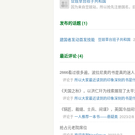
豆豉草台班子共和国
因为来自豆豉站，所以抢先注册国名，
发布的话题 (1)
建国者发动首发技能
豆豉草台班子共和国
· 
最近评论 (4)
2666看过很多遍，波拉尼奥的书是真的迷人
评论于
所以大家最近读到的印象深刻的书是
《天国之秋》，以洪仁玕为线索展现了太平
评论于
所以大家最近读到的印象深刻的书是
《锅匠、裁缝、士兵、间谍》，英国冷战间
评论于
一人推荐一本书——悬疑类
· 2023/2/8
抢占元老院席位
评论于
欢迎来到NeoGroup
· 2023/2/7