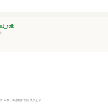
t_roll:
📋
德剧英剧法剧泰剧台剧等快搞起来