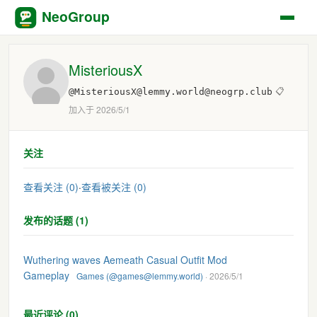
NeoGroup
MisteriousX
@MisteriousX@lemmy.world@neogrp.club
📋
加入于 2026/5/1
关注
查看关注 (0)
·
查看被关注 (0)
发布的话题 (1)
Wuthering waves Aemeath Casual Outfit Mod
Gameplay
Games (@games@lemmy.world)
· 2026/5/1
最近评论 (0)