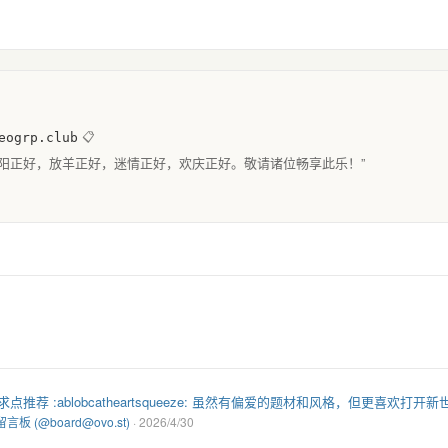
eogrp.club
📋
今日艳阳正好，放羊正好，迷情正好，欢庆正好。敬请诸位畅享此乐！”
荐 :ablobcatheartsqueeze: 虽然有偏爱的题材和风格，但更喜欢
言板 (@board@ovo.st)
· 2026/4/30