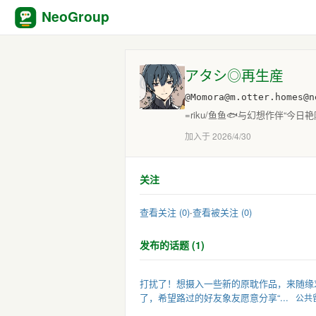
NeoGroup
アタシ◎再生産
@Momora@m.otter.homes@n
=riku/鱼鱼🐟与幻想作伴“
加入于 2026/4/30
关注
查看关注 (0)
·
查看被关注 (0)
发布的话题 (1)
打扰了！想摄入一些新的原耽作品，来随缘求点推
了，希望路过的好友象友愿意分享“...
公共留