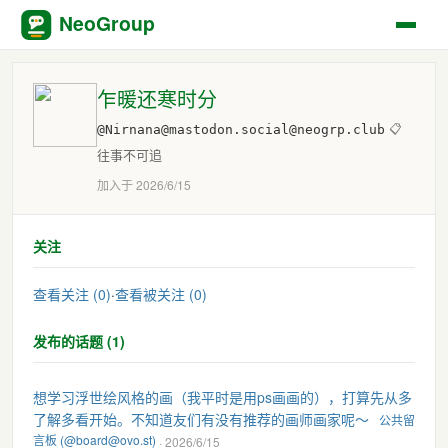
NeoGroup
乍暖还寒时分
@Nirnana@mastodon.social@neogrp.club
📋
往事不可追
加入于 2026/6/15
关注
查看关注 (0)
·
查看被关注 (0)
发布的话题 (1)
想学习浮世绘风格的画（我平时是用ps画画的），打算先从多
了解多看开始。不知道友们有没有推荐的画师画家呢～
公共留
言板 (@board@ovo.st)
· 2026/6/15