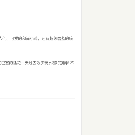
闹的人们、可爱的和尚小鸡，还有超级碧蓝的喷
，住在巴塞的话花一天过去散步玩水都特别棒! 不