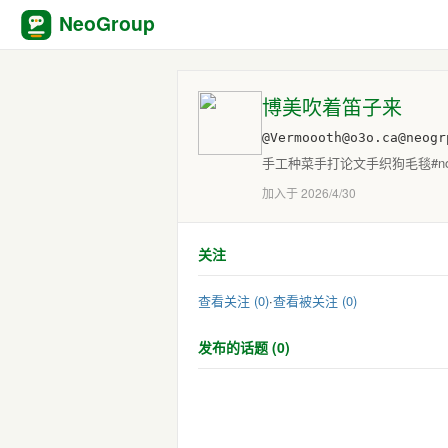
NeoGroup
博美吹着笛子来
@Vermoooth@o3o.ca@neogr
手工种菜手打论文手织狗毛毯#no
加入于 2026/4/30
关注
查看关注 (0)
·
查看被关注 (0)
发布的话题 (0)