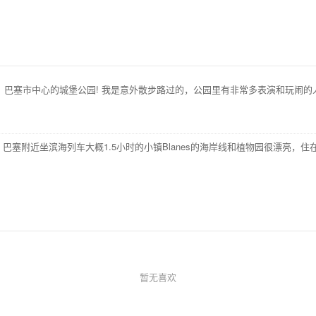
一个地方：巴塞市中心的城堡公园! 我是意外散步路过的，公园里有非常多表演和玩
植物吗? 巴塞附近坐滨海列车大概1.5小时的小镇Blanes的海岸线和植物园很漂亮
暂无喜欢