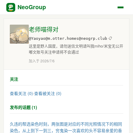
NeoGroup
老师喵得对
@Yaoyao@m.otter.homes@neogrp.club
📋
这里是野人国度，请勿迷信文明请叫我miho/米宝无公开
嘟文账号关注申请将不会通过
加入于 2026/7/6
关注
查看关注 (0)
·
查看被关注 (0)
发布的话题 (1)
久违的帮选染色时刻，两张图是对应的不同光照情况下的相同
染色，从上到下一到三，穷鬼染一次喜欢的头不容易亲爱的香