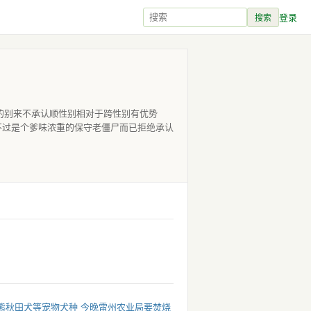
登录
搜索
gain的别来不承认顺性别相对于跨性别有优势
不过是个爹味浓重的保守老僵尸而已拒绝承认
熊秋田犬等宠物犬种 今晚雷州农业局要焚烧