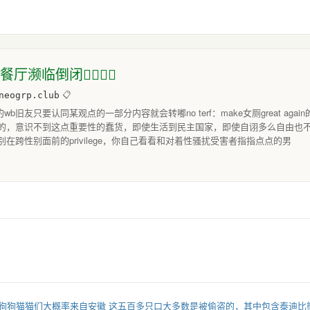
倒闭🏳️‍🌈🏴‍☠️
neogrp.club
📋
b旧友只要认同某观点的一部分内容就会转嘟no terf：make女厕great a
的，意识不到这点重要性的蠢货，即使生活到民主国家，即使自诩多么自由也
在跨性别面前的privilege，你自己看看和对着性骚扰受害者指指点点的男
狗狗猫猫们大概率来自安徽 这五百多只口大多数是被偷盗的，其中包含泰迪比