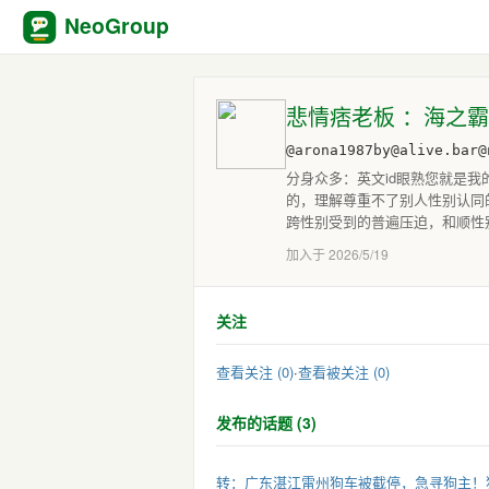
NeoGroup
悲情痞老板 ：海之霸餐厅濒临
@arona1987by@alive.bar@
分身众多：英文id眼熟您就是我的w
的，理解尊重不了别人性别认同
跨性别受到的普遍压迫，和顺性别
加入于 2026/5/19
关注
查看关注 (0)
·
查看被关注 (0)
发布的话题 (3)
转：广东湛江雷州狗车被截停，急寻狗主！