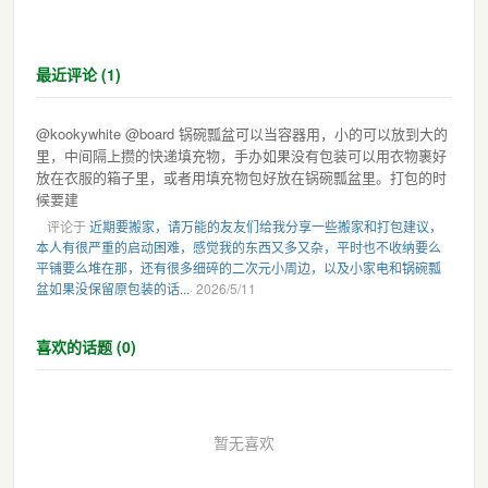
最近评论 (1)
@kookywhite @board 锅碗瓢盆可以当容器用，小的可以放到大的
里，中间隔上攒的快递填充物，手办如果没有包装可以用衣物裹好
放在衣服的箱子里，或者用填充物包好放在锅碗瓢盆里。打包的时
候要建
评论于
近期要搬家，请万能的友友们给我分享一些搬家和打包建议，
本人有很严重的启动困难，感觉我的东西又多又杂，平时也不收纳要么
平铺要么堆在那，还有很多细碎的二次元小周边，以及小家电和锅碗瓢
盆如果没保留原包装的话...
· 2026/5/11
喜欢的话题 (0)
暂无喜欢