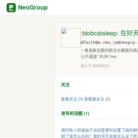
NeoGroup
:blobcatsleep:
@faith@m.cmx.im@neogrp.
一隻喜歡互動的歐亞水獺我的真誠就是
以不通過* BUM free
加入于 2026/6/21
关注
查看关注 (0)
·
查看被关注 (0)
发布的话题 (1)
请问有人知道由于当初登录时设置了临时邮
例了该怎么办吗？我的号不会就这么没了吧..