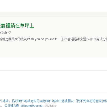
 在好天氣裡躺在草坪上
club
📋
我最大的底氣Wish you be yourself* 一般不會通過嘟文過少/順直
件地址，临时邮件地址对应的实际邮件地址中途被删过（找不到当初的登录验
.
公共留言板 (@board@ovo.st)
· 2026/6/21