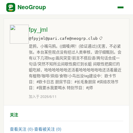
NeoGroup
fpy_jml
@fpyjml@pari.cafe@neogrp.club
📋
是鸦，小嘴乌鸦。((烟嗓)啊！(验证通过))无害，不必紧
张。本台某些观点没有经过人类审核，请仔细甄别。会
有以下几项bug:画风突变/前言不搭后语/两句话合成一
句话/突然不知所云间歇性腐烂到长蛆 间歇性把腐烂的
蛆吃掉，哈哈哈哈哈哈还活着哈哈哈哈哈哈还活着最近
有植物/咖啡/烘焙/食物/小鸟出没tag建设中：欧卡节
目：#欧卡日志 厨房节目：#长毛象厨房 #烘焙农场节
目：#我要水我要喝水 特别节目：#j师
加入于 2026/6/11
关注
查看关注 (0)
·
查看被关注 (0)