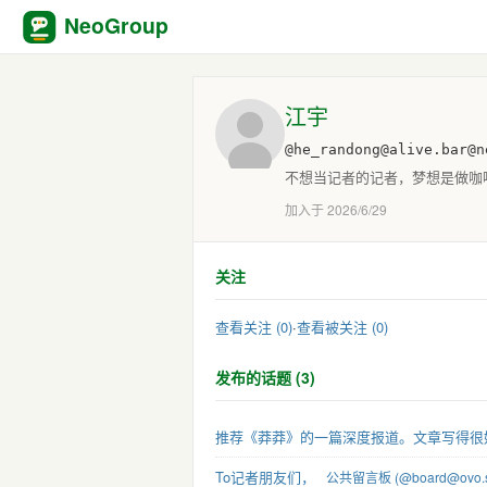
NeoGroup
江宇
@he_randong@alive.bar@n
不想当记者的记者，梦想是做咖
加入于 2026/6/29
关注
查看关注 (0)
·
查看被关注 (0)
发布的话题 (3)
推荐《莽莽》的一篇深度报道。文章写得很
To记者朋友们，
公共留言板 (@board@ovo.s