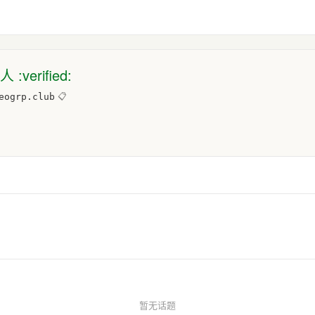
verified:
eogrp.club
📋
暂无话题