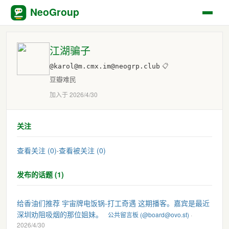
NeoGroup
江湖骗子
@karol@m.cmx.im@neogrp.club
📋
豆瓣难民
加入于 2026/4/30
关注
查看关注 (0)
·
查看被关注 (0)
发布的话题 (1)
给香油们推荐 宇宙牌电饭锅-打工奇遇 这期播客。嘉宾是最近
深圳劝阻吸烟的那位姐妹。
公共留言板 (@board@ovo.st)
·
2026/4/30