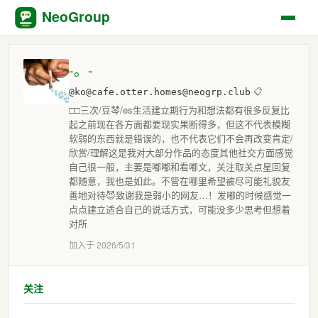
NeoGroup
-。-
@ko@cafe.otter.homes@neogrp.club
📋
□□三次/豆琴/es生活建立期行为和想法都有很多反复比
起之前现在各方面都要现实果断得多，但这不代表模糊
软弱的东西就是错误的，也不代表它们不会再改变肯定/
欣赏/理解这是我对大部分作品的态度其他社交方面感觉
自己很一般，主要是嘟嘟和看嘟文，关注取关点星回复
都随意，我也是如此。不管在哪里希望被尽可能礼貌友
善地对待😈致谢我是弱小的网友…！发嘟的时候感觉一
点点建立适合自己的说话方式，可能没多少思考但想着
对所
加入于 2026/5/31
关注