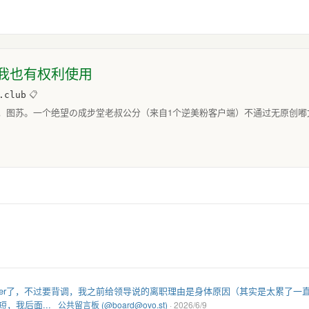
我也有权利使用
.club
📋
，图苏。一个绝望の成步堂老叔公分（来自1个逆美粉客户端）不通过无原创嘟文
fer了，不过要背调，我之前给领导说的离职理由是身体原因（其实是太累了
，我后面...
公共留言板 (@board@ovo.st)
· 2026/6/9