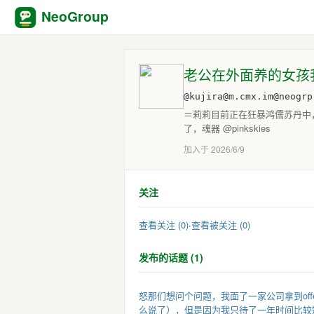
NeoGroup
老公在外面养的女孩
@kujira@m.cmx.im@neogrp
＝莉莉目前正在狂暴鸿儒苏丹中
了，魂器 @pinkskies
加入于 2026/6/9
关注
查看关注 (0)
·
查看被关注 (0)
发布的话题 (1)
怒那们想问个问题，我面了一家公司拿到of
么说了），但是因为我只待了一年时间比较短