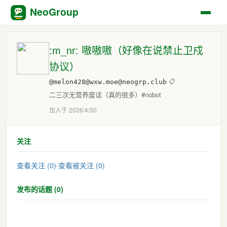
NeoGroup
:m_nr: 嗷嗷嗷（好像在说禁止卫戍
协议）
@melon428@wxw.moe@neogrp.club
📋
二三次无营养废话（真的很多）#nobot
加入于 2026/4/30
关注
查看关注 (0)
·
查看被关注 (0)
发布的话题 (0)