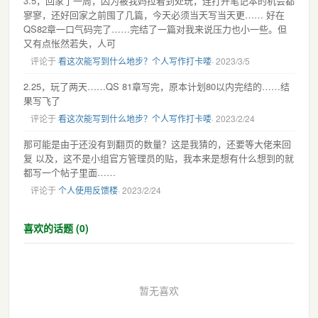
3.5，回家了一周，因为被我妈拉着到处玩，连打开笔记本的机会都
寥寥，还好回家之前囤了几篇，今天必须当天写当天更…… 好在
QS82章一口气码完了……完结了一篇对我来说压力也小一些。但
又有点怅然若失，人可
评论于
看这次能写到什么地步？个人写作打卡喽
· 2023/3/5
2.25，玩了两天……QS 81章写完，原本计划80以内完结的……结
果写飞了
评论于
看这次能写到什么地步？个人写作打卡喽
· 2023/2/24
那可能是由于还没有到翻页的数量？这是我猜的，还要等大佬来回
复 以及，这不是小组官方管理员的贴，我本来是想有什么想到的就
都写一个帖子里面……
评论于
个人使用反馈楼
· 2023/2/24
喜欢的话题 (0)
暂无喜欢