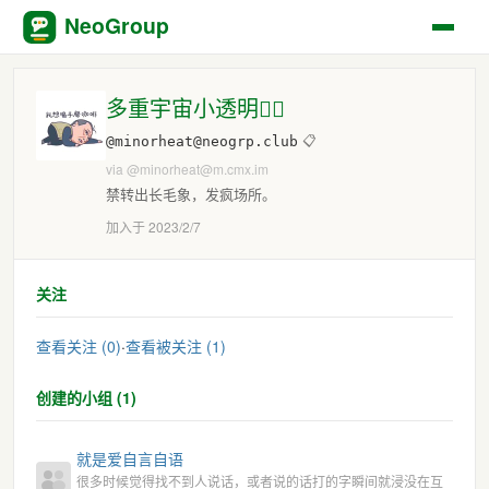
NeoGroup
多重宇宙小透明🏳️‍🌈
@minorheat@neogrp.club
📋
via
@minorheat@m.cmx.im
禁转出长毛象，发疯场所。
加入于 2023/2/7
关注
查看关注 (0)
·
查看被关注 (1)
创建的小组 (1)
就是爱自言自语
很多时候觉得找不到人说话，或者说的话打的字瞬间就浸没在互