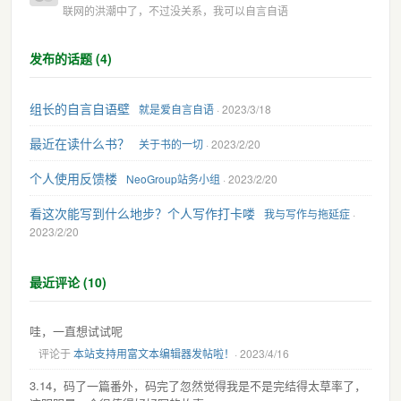
联网的洪潮中了，不过没关系，我可以自言自语
发布的话题 (4)
组长的自言自语壁
就是爱自言自语
· 2023/3/18
最近在读什么书？
关于书的一切
· 2023/2/20
个人使用反馈楼
NeoGroup站务小组
· 2023/2/20
看这次能写到什么地步？个人写作打卡喽
我与写作与拖延症
·
2023/2/20
最近评论 (10)
哇，一直想试试呢
评论于
本站支持用富文本编辑器发帖啦！
· 2023/4/16
3.14，码了一篇番外，码完了忽然觉得我是不是完结得太草率了，