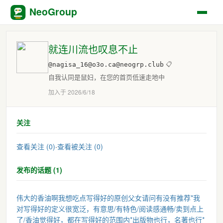
NeoGroup
就连川流也叹息不止
@nagisa_16@o3o.ca@neogrp.club
📋
自我认同是鼠妇，在您的首页低速走地中
加入于 2026/6/18
关注
查看关注 (0)
·
查看被关注 (0)
发布的话题 (1)
伟大的香油啊我想吃点写得好的原创父女请问有没有推荐*我
对写得好的定义很宽泛，有意思/有特色/阅读感通畅/卖到点上
了/香油觉得好，都在写得好的范围内*出版物也行，名著也行*