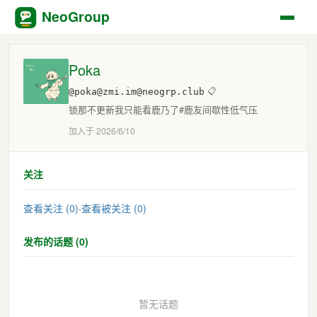
NeoGroup
Poka
@poka@zmi.im@neogrp.club
📋
锁那不更新我只能看鹿乃了#鹿友间歇性低气压
加入于 2026/6/10
关注
查看关注 (0)
·
查看被关注 (0)
发布的话题 (0)
暂无话题