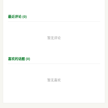
最近评论 (0)
暂无评论
喜欢的话题 (0)
暂无喜欢