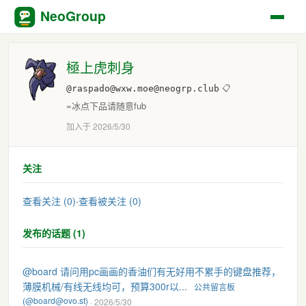
NeoGroup
極上虎刺身
@raspado@wxw.moe@neogrp.club
📋
=冰点下品请随意fub
加入于 2026/5/30
关注
查看关注 (0)
·
查看被关注 (0)
发布的话题 (1)
@board 请问用pc画画的香油们有无好用不累手的键盘推荐，
薄膜机械/有线无线均可，预算300r以...
公共留言板
(@board@ovo.st)
· 2026/5/30