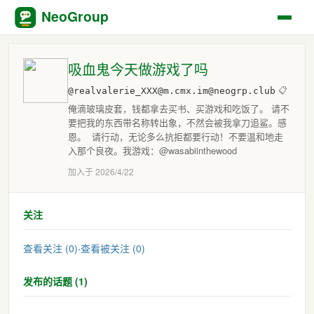
NeoGroup
吸血鬼今天做游戏了吗
@realvalerie_XXX@m.cmx.im@neogrp.club
📋
俺滴玻璃皮套，钱都拿去买书、买游戏和吃饭了。 请不
要把我的东西带名称转出象，不然会被我拿刀追鲨。感
恩。 请行动，无论多么抗拒都要行动！不要温和地走
入那个良夜。我游戏：@wasabiinthewood
加入于 2026/4/22
关注
查看关注 (0)
·
查看被关注 (0)
发布的话题 (1)