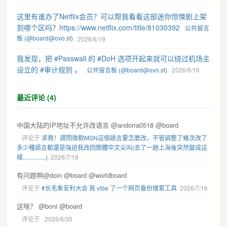
这里有谁办了Netflix会员？可以帮我看看这部迷你惊悚剧上架
到哪个区吗？https://www.netflix.com/title/81030392
公共留言
板 (@board@ovo.st)
· 2026/6/19
我发现，把 #Passwall 的 #DoH 选项开起来就可以绕过机场主
设立的 #审计规则 。
公共留言板 (@board@ovo.st)
· 2026/6/16
最近评论 (4)
中国大陆的IP地址不允许改语言 @andorra0518 @board
评论于
求救！請問微軟MSN這個語言要怎麼改，不管調整了幾次改了
多少種語言都還是強迫我改回簡體中文尖叫(去了一趟上海後突然變成這
樣...............)
· 2026/7/19
有问题啊@doin @board @worldboard
评论于
#长毛象安利大会 我 vibe 了一个网页备份搜索工具
· 2026/7/16
这啥？ @boni @board
评论于
· 2026/6/30