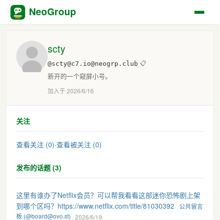
NeoGroup
scty
@scty@c7.io@neogrp.club
📋
新开的一个窥屏小号。
加入于 2026/6/16
关注
查看关注 (0)
·
查看被关注 (0)
发布的话题 (3)
这里有谁办了Netflix会员？可以帮我看看这部迷你恐怖剧上架
到哪个区吗？https://www.netflix.com/title/81030392
公共留言
板 (@board@ovo.st)
· 2026/6/19