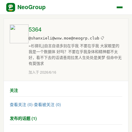
NeoGroup
5364
@shanxieli@wxw.moe@neogrp.club
📋
=杉撷礼||自言自语多别在乎我 不要在乎我 大家眼里的
我是一个数据体 好吗？不要在乎我身体和精神都不太
好，看不下去的话请善用拉黑人生处处是美梦 但命中无
有莫强求
加入于 2026/6/16
关注
查看关注 (0)
·
查看被关注 (0)
发布的话题 (1)