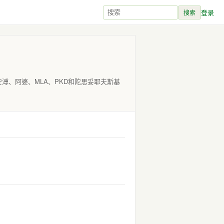
登录
搜索
安溥、阿婆、MLA、PKD和陀思妥耶夫斯基