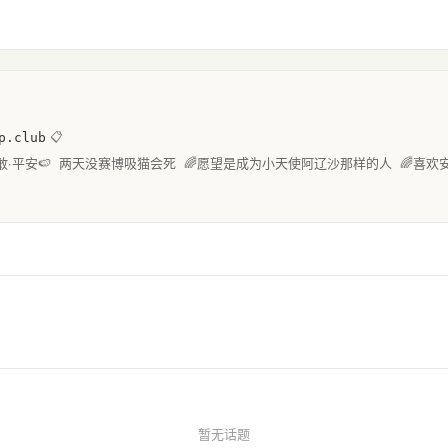
p.club
📋
敢·平安🍉 两天没赛博吸猫会死 🌈愿望是成为小天使阿辽沙那样的人 🌈喜欢
暂无话题