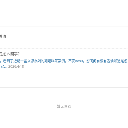
给香油
请问具体是怎么回事？
定，看到了近期一些来源存疑的翻墙喝茶案例，不安desu，想问问有没有香油知道是
...
· 2026/4/18
暂无喜欢