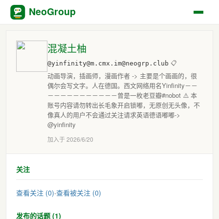
NeoGroup
混凝土柚
@yinfinity@m.cmx.im@neogrp.club
📋
动画导演，插画师，漫画作者 -> 主要是个画画的，很
偶尔会写文字。人在德国。西文网络用名Yinfinity－－
－－－－－－－－－－－曾是一枚老豆瓣#nobot ⚠️ 本
账号内容请勿转出长毛象开启锁嘟，无原创无头像，不
像真人的用户不会通过关注请求英语德语嘟嘟->
@yinfinity
加入于 2026/6/20
关注
查看关注 (0)
·
查看被关注 (0)
发布的话题 (1)