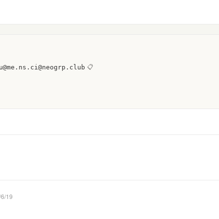
u@me.ns.ci@neogrp.club
📋
/6/19