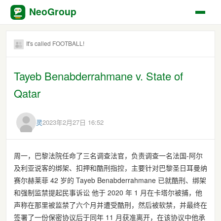
NeoGroup
It's called FOOTBALL!
Tayeb Benabderrahmane v. State of
Qatar
灵
2023年2月27日 16:52
周一，巴黎法院任命了三名调查法官，负责调查一名法国-阿尔
及利亚说客的绑架、扣押和酷刑指控，主​​要针对巴黎圣日耳曼纳
赛尔赫莱菲 42 岁的 Tayeb Benabderrahmane 已就酷刑、绑架
和强制监禁提起民事诉讼 他于 2020 年 1 月在卡塔尔被捕，他
声称在那里被监禁了六个月并遭受酷刑，然后被软禁，并最终在
签署了一份保密协议后于同年 11 月获准离开，在该协议中他承