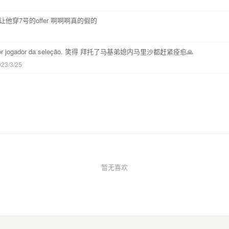
他穿7号的offer 啊啊啊真的假的
o melhor jogador da seleção. 笑得 拜托了马基弟媳内马里沙都赶紧痊愈🙏
023/3/25
暂无喜欢