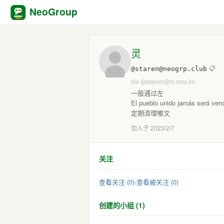
NeoGroup
灵
@staren@neogrp.club
📋
via
@staren@m.cmx.im
一般通过左
El pueblo unido jamás será ven
定期清理嘟文
加入于 2023/2/7
关注
查看关注 (0)
·
查看被关注 (0)
创建的小组 (1)