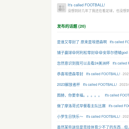
It's called FOOTBALL!
没想到好几年了我还在看足球，也没想到第
发布的话题 (20)
是谁又零封了 原来是埃德森啊
It's called
铺子赢球😄阿利松零封😄😄安菲尔德嘘god save 
忽然意识到我可以去看24美洲杯
It's calle
恭喜埃德森零封
It's called FOOTBALL!
· 202
2023解放者杯
It's called FOOTBALL!
· 2023/
图赫，你要幸福。。。。。
It's called FO
做了摩洛哥式早餐看主队比赛
It's called 
小罗生日快乐～
It's called FOOTBALL!
· 202
虽然某些迷信是竞技体育少不了的东西...