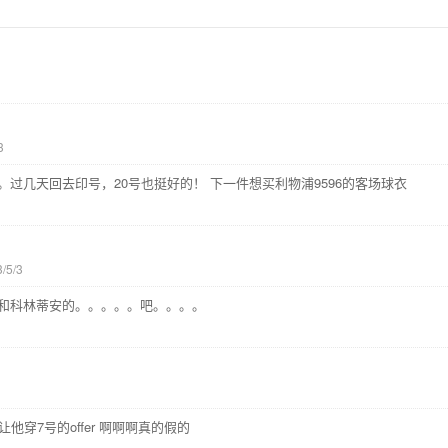
3
过几天回去印号，20号也挺好的！ 下一件想买利物浦9596的客场球衣
3/5/3
和科林蒂安的。。。。。吧。。。。
他穿7号的offer 啊啊啊真的假的