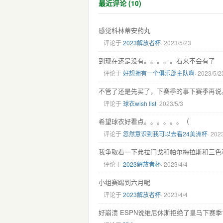
最近评论 (10)
感觉科林蒂安药丸
评论于
2023解放者杯
· 2023/5/23
到现在还是没有。。。。。看来不会有了
评论于
好想拥有一个俱乐部主队啊
· 2023/5/2
不管了还是先买了，下赛季的事下赛季再说。
评论于
球衣wish list
· 2023/5/3
希望球衣好看点。。。。。。（
评论于
忽然意识到我可以去看24美洲杯
· 202
我争取看一下弗拉门戈和帕尔梅拉斯和三色
评论于
2023解放者杯
· 2023/4/4
小组赛踢到六月呢
评论于
2023解放者杯
· 2023/4/4
好崩溃 ESPN说维尼休斯拒绝了皇马下赛季让