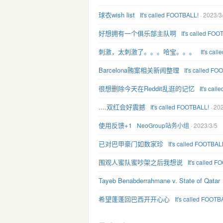
球衣wish list
It's called FOOTBALL!
· 2023/3
好想拥有一个俱乐部主队啊
It's called FO
刺激，太刺激了。。。哈宝。。。
It's cal
Barcelona贿案相关新闻整理
It's called F
很想删除今天在Reddit乱逛的记忆
It's cal
....双红会好震撼
It's called FOOTBALL!
· 20
使用反馈+1
NeoGroup站务小组
· 2023/3/5
已对巴甲豪门如数家珍
It's called FOOTBAL
围观人蜜队蜜吵架之后我想说
It's called 
Tayeb Benabderrahmane v. State of Qatar
希望蓬蓬回巴西开开心心
It's called FOOTB