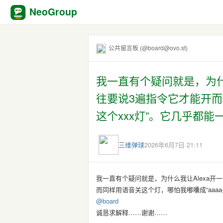
NeoGroup
公共留言板 (@board@ovo.st)
我一直有个疑问就是，为什
往要说3遍指令它才能开而
这个xxx灯”。它几乎都
三维弹球
2026年6月7日 21:11
我一直有个疑问就是，为什么我让Alexa开
而同样用语音关这个灯，哪怕我嘟囔成“aaaa
@
board
诚恳求解释……谢谢……