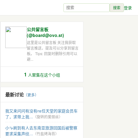
登录
搜索
公共留言板
(@board@ovo.st)
这里是公共留言板 关注我获取
留言推送，提及可以分享到留言
板。 Tips: 回复时删除引用可以
避...
1
人聚集在这个小组
最新讨论
（更多）
我又来问问有没有ns任天堂的家庭会员车
了，求带上我...
（旋转的爱丽丝）
小🍠刷到有人去东南亚旅游回国后被警察
要求采集声纹...
（竹盐烤海苔）