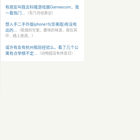
有朋友叫我去科隆游戏展Gamescom，我
一看热门...
（吾乃月经兽👹）
想入手二手外版iphone15(非美版)有没有
出的...
（乾燥的空氣，塵埃的味道，我在其
中…踏上旅途。）
或许有友有杭州租房经验么，看了几个公
寓有点举棋不定...
（动物园没有休息日）