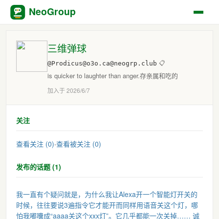
NeoGroup
三维弹球
@Prodicus@o3o.ca@neogrp.club
📋
is quicker to laughter than anger.存亲属和吃的
加入于 2026/6/7
关注
查看关注 (0)
·
查看被关注 (0)
发布的话题 (1)
我一直有个疑问就是，为什么我让Alexa开一个智能灯开关的
时候，往往要说3遍指令它才能开而同样用语音关这个灯，哪
怕我嘟囔成“aaaa关这个xxx灯”。它几乎都能一次关掉…… 诚