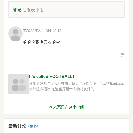
登录
后发表评论
灵
2023年2月13日 18:48
哈哈哈我也喜欢哈宝
赞
It's called FOOTBALL!
没想到好几年了我还在看足球，也没想到第一运动的fanbase
依然这么糟糕 在这里搭建一个酷儿友好的...
5
人聚集在这个小组
最新讨论
（更多）