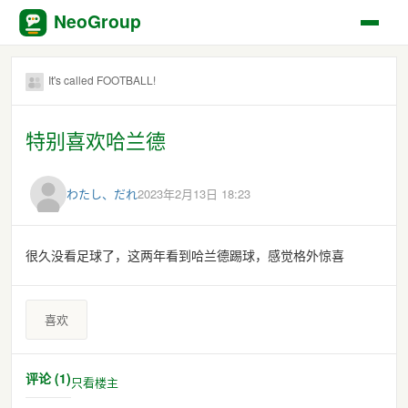
NeoGroup
It's called FOOTBALL!
特别喜欢哈兰德
わたし、だれ
2023年2月13日 18:23
很久没看足球了，这两年看到哈兰德踢球，感觉格外惊喜
喜欢
评论 (1)
只看楼主