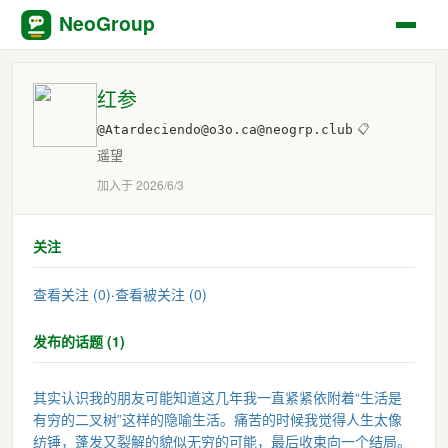
NeoGroup
红参
@Atardeciendo@o3o.ca@neogrp.club
📋
遥望
加入于 2026/6/3
关注
查看关注 (0)
·
查看被关注 (0)
发布的话题 (1)
其实认识我的朋友可能知道这几年我一直紧紧依附着“生活是
有穷的二叉树”这样的隐喻生活。痛苦的时候我觉得人生太像
纺锤，蓬发又裂解的貌似无穷的可能，最后收束向一个结局。