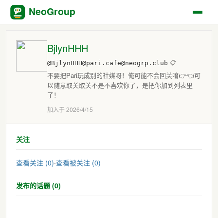
NeoGroup
BjlynHHH
@BjlynHHH@pari.cafe@neogrp.club
📋
不要把Pari玩成别的社媒呀！俺可能不会回关唷👉👈可
以随意取关取关不是不喜欢你了，是把你加到列表里
了！
加入于 2026/4/15
关注
查看关注 (0)
·
查看被关注 (0)
发布的话题 (0)