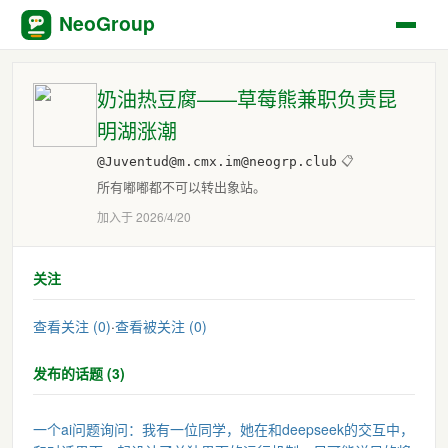
NeoGroup
奶油热豆腐——草莓熊兼职负责昆
明湖涨潮
@Juventud@m.cmx.im@neogrp.club
📋
所有嘟嘟都不可以转出象站。
加入于 2026/4/20
关注
查看关注 (0)
·
查看被关注 (0)
发布的话题 (3)
一个ai问题询问：我有一位同学，她在和deepseek的交互中，