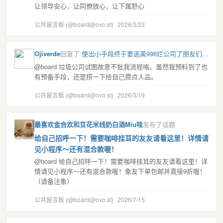
让领导安心，让同僚放心，让下属舒心
公共留言板 (@board@ovo.st)
2026/3/23
Ojiverde
回复了
使出小手段终于要逃离996烂公司了朋友们...
@board 垃圾公司试图故意不批我流程咯。虽然我预料到了也
有预备手段，还是捞一下给自己攒点人品。
公共留言板 (@board@ovo.st)
2026/3/19
最喜欢金合欢和豆花米线奶白酒Miu哇
发布了话题
给自己招呼一下！需要咖啡挂耳的友友请看这里！详情请
见小程序～还有混合款喔！
@board 给自己招呼一下！需要咖啡挂耳的友友请看这里！详
情请见小程序～还有混合款喔！象友下单包邮并直接9折喔！
（请备注象）
公共留言板 (@board@ovo.st)
2026/7/15