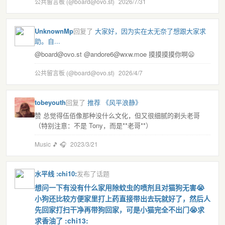
公共留言板 (@board@ovo.st)
2026/7/31
UnknownMp
回复了
大家好，因为实在太无奈了想跟大家求
助。自...
@board@ovo.st @andore6@wxw.moe 摸摸摸摸你啊😦
公共留言板 (@board@ovo.st)
2026/4/7
tobeyouth
回复了
推荐 《风平浪静》
赞 总觉得伍佰像那种没什么文化，但又很细腻的剃头老哥
（特别注意：不是 Tony，而是**老哥**）
Music 🎵 🎧
2023/3/21
水平线 :chi10:
发布了话题
想问一下有没有什么家用除蚊虫的喷剂且对猫狗无害😭
小狗还比较方便家里打上药直接带出去玩就好了，然后人
先回家打扫干净再带狗回家，可是小猫完全不出门😭求
求香油了 :chi13: