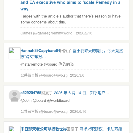
and EA executive who aims to 'scale Remedy in a
way...
I argee with the article’s author that there’s reason to have
some concerns about this.
Games (@games@lemmy.world)
2026/2/10
Hannah89Capybara64
回复了
鉴于我昨天的提问，今天竟然
被“跨女”举报...
@starremote @board 你的同道
公共留言板 (@board@ovo.st)
2026/3/6
a529204765
回复了
2026 年 6 月 14 日，知乎用户...
@doin @board @worldboard
公共留言板 (@board@ovo.st)
2026/6/16
末日那天老公可以拯救世界
回复了
寻求求职建议，求助万能