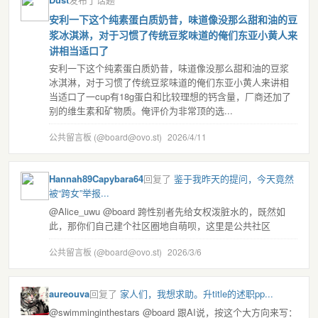
安利一下这个纯素蛋白质奶昔，味道像没那么甜和油的豆
浆冰淇淋，对于习惯了传统豆浆味道的俺们东亚小黄人来
讲相当适口了
安利一下这个纯素蛋白质奶昔，味道像没那么甜和油的豆浆
冰淇淋，对于习惯了传统豆浆味道的俺们东亚小黄人来讲相
当适口了一cup有18g蛋白和比较理想的钙含量，厂商还加了
别的维生素和矿物质。俺评价为非常顶的选...
公共留言板 (@board@ovo.st)
2026/4/11
Hannah89Capybara64
回复了
鉴于我昨天的提问，今天竟然
被“跨女”举报...
@Alice_uwu @board 跨性别者先给女权泼脏水的，既然如
此，那你们自己建个社区圈地自萌呗，这里是公共社区
公共留言板 (@board@ovo.st)
2026/3/6
aureouva
回复了
家人们，我想求助。升title的述职pp...
@swimminginthestars @board 跟AI说，按这个大方向来写：