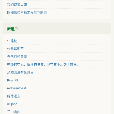
我们都爱大蛋
欧洲情绪不稳定发疯互助组
新用户
午睡枕
竹盐烤海苔
吾乃月经兽👹
乾燥的空氣，塵埃的味道，我在其中…踏上旅途。
动物园没有休息日
Kyu_79
redbeantoast
纯冰进去
wujoho
三由由由