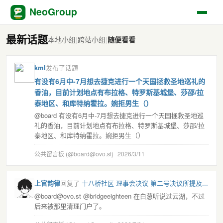
NeoGroup
最新话题
本地小组
|
跨站小组
|
随便看看
kml
发布了话题
有没有6月中-7月想去捷克进行一个天国拯救圣地巡礼的
香油，目前计划地点有布拉格、特罗斯基城堡、莎邵/拉
泰地区、和库特纳霍拉。婉拒男生（）
@board 有没有6月中-7月想去捷克进行一个天国拯救圣地巡
礼的香油，目前计划地点有布拉格、特罗斯基城堡、莎邵/拉
泰地区、和库特纳霍拉。婉拒男生（）
公共留言板 (@board@ovo.st)
2026/3/11
上官韵律
回复了
十八桥社区 理事会决议 第二号决议所提及...
@board@ovo.st @bridgeeighteen 在白葱听说过云湖，不过
后来被那里清理门户了。